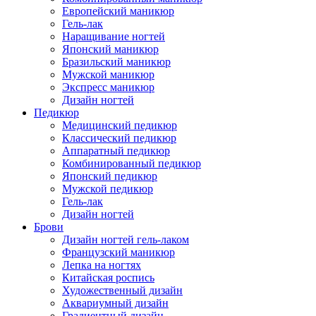
Европейский маникюр
Гель-лак
Наращивание ногтей
Японский маникюр
Бразильский маникюр
Мужской маникюр
Экспресс маникюр
Дизайн ногтей
Педикюр
Медицинский педикюр
Классический педикюр
Аппаратный педикюр
Комбинированный педикюр
Японский педикюр
Мужской педикюр
Гель-лак
Дизайн ногтей
Брови
Дизайн ногтей гель-лаком
Французский маникюр
Лепка на ногтях
Китайская роспись
Художественный дизайн
Аквариумный дизайн
Градиентный дизайн