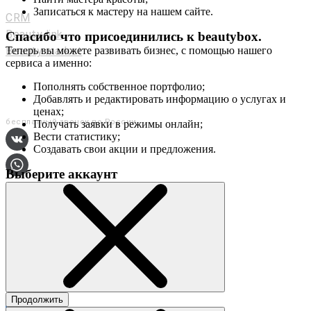
Мастерам и салонам
Записаться к мастеру на нашем сайте.
CRM
Beauty link
Спасибо что присоединились к
beautybox
.
Beauty market
Теперь вы можете развивать бизнес, с помощью нашего
сервиса а именно:
Приложение
Мы в соц. сетях
Пополнять собственное портфолио;
Добавлять и редактировать информацию о услугах и
+7 (800) 551-80-29
ценах;
бесплатный звонок по России
Получать заявки в режимы онлайн;
Вести статистику;
Создавать свои акции и предложения.
Выберите аккаунт
О сервисе
Контакты
Продолжить