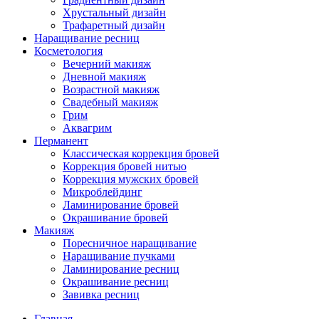
Хрустальный дизайн
Трафаретный дизайн
Наращивание ресниц
Косметология
Вечерний макияж
Дневной макияж
Возрастной макияж
Свадебный макияж
Грим
Аквагрим
Перманент
Классическая коррекция бровей
Коррекция бровей нитью
Коррекция мужских бровей
Микроблейдинг
Ламинирование бровей
Окрашивание бровей
Макияж
Поресничное наращивание
Наращивание пучками
Ламинирование ресниц
Окрашивание ресниц
Завивка ресниц
Главная