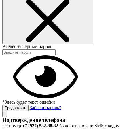
©2017-2020 beautybox.ru
Договор-оферта
Пользовательское соглашение
Политика конфиденциальности
Приложение
Введен неверный пароль
*Здесь будет текст ошибки
Забыли пароль?
Продолжить
Подтверждение телефона
На номер
+7 (927) 532-88-32
было отправлено SMS с кодом