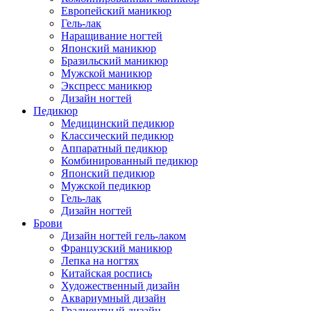
Европейский маникюр
Гель-лак
Наращивание ногтей
Японский маникюр
Бразильский маникюр
Мужской маникюр
Экспресс маникюр
Дизайн ногтей
Педикюр
Медицинский педикюр
Классический педикюр
Аппаратный педикюр
Комбинированный педикюр
Японский педикюр
Мужской педикюр
Гель-лак
Дизайн ногтей
Брови
Дизайн ногтей гель-лаком
Французский маникюр
Лепка на ногтях
Китайская роспись
Художественный дизайн
Аквариумный дизайн
Градиентный дизайн