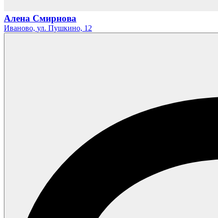
Алена Смирнова
Иваново,
ул. Пушкино,
12