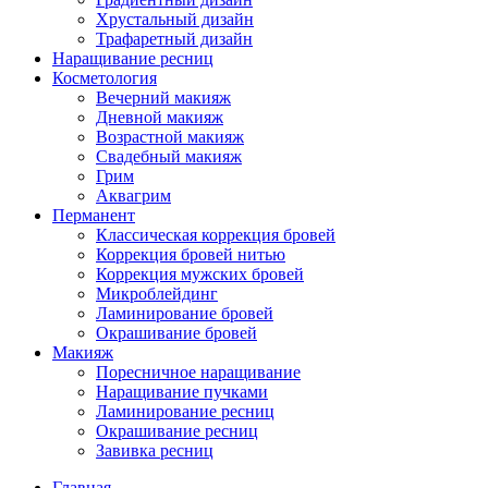
Хрустальный дизайн
Трафаретный дизайн
Наращивание ресниц
Косметология
Вечерний макияж
Дневной макияж
Возрастной макияж
Свадебный макияж
Грим
Аквагрим
Перманент
Классическая коррекция бровей
Коррекция бровей нитью
Коррекция мужских бровей
Микроблейдинг
Ламинирование бровей
Окрашивание бровей
Макияж
Поресничное наращивание
Наращивание пучками
Ламинирование ресниц
Окрашивание ресниц
Завивка ресниц
Главная