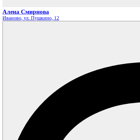
Алена Смирнова
Иваново,
ул. Пушкино,
12