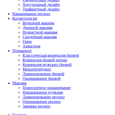
Хрустальный дизайн
Трафаретный дизайн
Наращивание ресниц
Косметология
Вечерний макияж
Дневной макияж
Возрастной макияж
Свадебный макияж
Грим
Аквагрим
Перманент
Классическая коррекция бровей
Коррекция бровей нитью
Коррекция мужских бровей
Микроблейдинг
Ламинирование бровей
Окрашивание бровей
Макияж
Поресничное наращивание
Наращивание пучками
Ламинирование ресниц
Окрашивание ресниц
Завивка ресниц
Главная