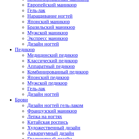
Европейский маникюр
Гель-лак
Наращивание ногтей
Японский маникюр
Бразильский маникюр
Мужской маникюр
Экспресс маникюр
Дизайн ногтей
Педикюр
Медицинский педикюр
Классический педикюр
Аппаратный педикюр
Комбинированный педикюр
Японский педикюр
Мужской педикюр
Гель-лак
Дизайн ногтей
Брови
Дизайн ногтей гель-лаком
Французский маникюр
Лепка на ногтях
Китайская роспись
Художественный дизайн
Аквариумный дизайн
Градиентный дизайн