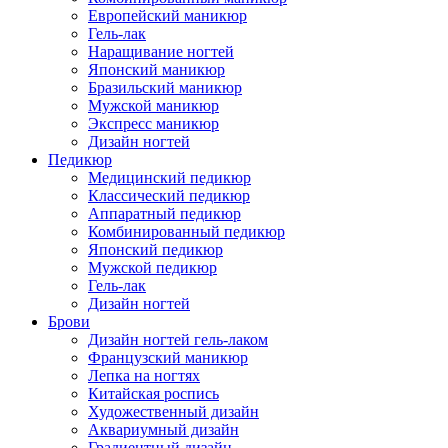
Европейский маникюр
Гель-лак
Наращивание ногтей
Японский маникюр
Бразильский маникюр
Мужской маникюр
Экспресс маникюр
Дизайн ногтей
Педикюр
Медицинский педикюр
Классический педикюр
Аппаратный педикюр
Комбинированный педикюр
Японский педикюр
Мужской педикюр
Гель-лак
Дизайн ногтей
Брови
Дизайн ногтей гель-лаком
Французский маникюр
Лепка на ногтях
Китайская роспись
Художественный дизайн
Аквариумный дизайн
Градиентный дизайн