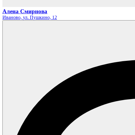
Алена Смирнова
Иваново,
ул. Пушкино,
12