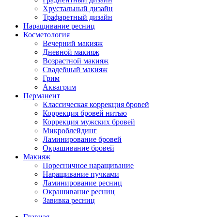
Хрустальный дизайн
Трафаретный дизайн
Наращивание ресниц
Косметология
Вечерний макияж
Дневной макияж
Возрастной макияж
Свадебный макияж
Грим
Аквагрим
Перманент
Классическая коррекция бровей
Коррекция бровей нитью
Коррекция мужских бровей
Микроблейдинг
Ламинирование бровей
Окрашивание бровей
Макияж
Поресничное наращивание
Наращивание пучками
Ламинирование ресниц
Окрашивание ресниц
Завивка ресниц
Главная