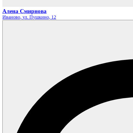
Алена Смирнова
Иваново,
ул. Пушкино,
12