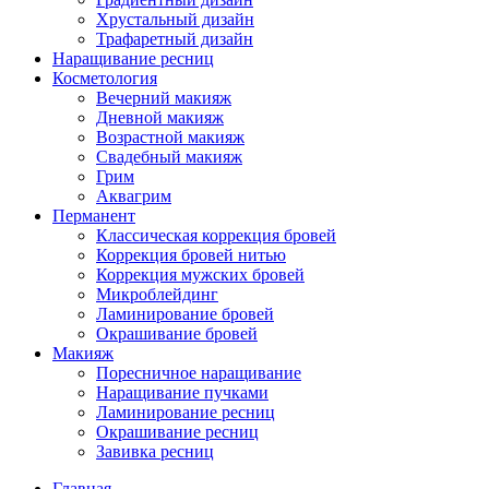
Хрустальный дизайн
Трафаретный дизайн
Наращивание ресниц
Косметология
Вечерний макияж
Дневной макияж
Возрастной макияж
Свадебный макияж
Грим
Аквагрим
Перманент
Классическая коррекция бровей
Коррекция бровей нитью
Коррекция мужских бровей
Микроблейдинг
Ламинирование бровей
Окрашивание бровей
Макияж
Поресничное наращивание
Наращивание пучками
Ламинирование ресниц
Окрашивание ресниц
Завивка ресниц
Главная