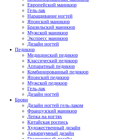
Европейский маникюр
Гель-лак
Наращивание ногтей
Японский маникюр
Бразильский маникюр
Мужской маникюр
Экспресс маникюр
Дизайн ногтей
Педикюр
Медицинский педикюр
Классический педикюр
Аппаратный педикюр
Комбинированный педикюр
Японский педикюр
Мужской педикюр
Гель-лак
Дизайн ногтей
Брови
Дизайн ногтей гель-лаком
Французский маникюр
Лепка на ногтях
Китайская роспись
Художественный дизайн
Аквариумный дизайн
Градиентный дизайн